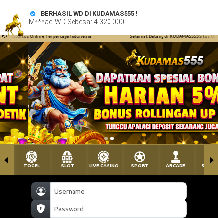
percaya Indonesia
Selamat Datang di KUDAMAS555 Situs Online Terpercaya Indonesi
TOGEL
SLOT
LIVE CASINO
SPORT
ARCADE
SABU