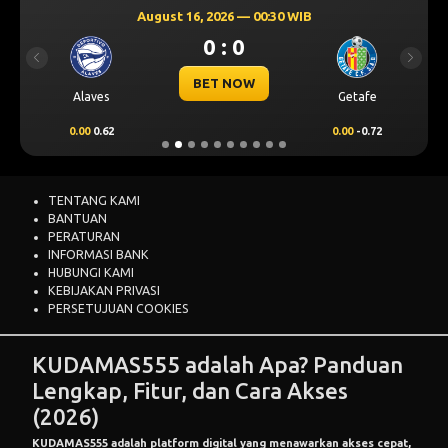
August 16, 2026 — 00:30 WIB
0 : 0
Previous
Next
BET NOW
Alaves
Getafe
0.00
0.62
0.00
-0.72
TENTANG KAMI
BANTUAN
PERATURAN
INFORMASI BANK
HUBUNGI KAMI
KEBIJAKAN PRIVASI
PERSETUJUAN COOKIES
KUDAMAS555 adalah Apa? Panduan
Lengkap, Fitur, dan Cara Akses
(2026)
KUDAMAS555
adalah platform digital yang menawarkan akses cepat,