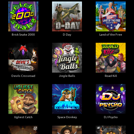
Brick Snake 2000
D Day
Land of the Free
Devils Crossroad
Jingle Balls
Road Kill
Ugliest Catch
Space Donkey
DJ Psycho