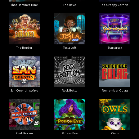
Thor Hammer Time
The Rave
The Creepy Carnival
The Border
Tesla Jolt
Starstruck
San Quentin xWays
Rock Botto
Remember Gulag
Punk Rocker
Poison Eve
Owls