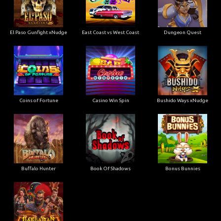
El Paso Gunfight xNudge
East Coast vs West Coast
Dungeon Quest
Coins of Fortune
Casino Win Spin
Bushido Ways xNudge
Buffalo Hunter
Book Of Shadows
Bonus Bunnies