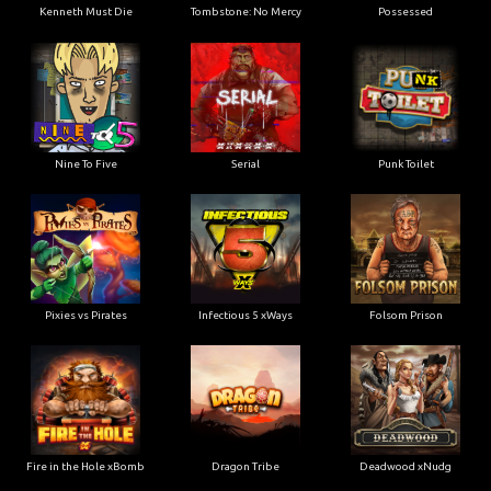
Kenneth Must Die
Tombstone: No Mercy
Possessed
Nine To Five
Serial
Punk Toilet
Pixies vs Pirates
Infectious 5 xWays
Folsom Prison
Fire in the Hole xBomb
Dragon Tribe
Deadwood xNudg