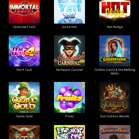
Immortal Fruits
Ice Ice Yeti
Hot Nudge
Hot 4 Cash
Harlequin Carnival
Golden Genie & the Walking
Wilds
Gaelic Gold
Fruits
Evil Goblins xBomb