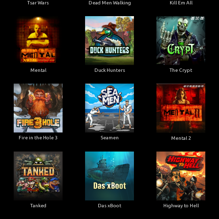
Tsar Wars
Dead Men Walking
Kill Em All
Mental
Duck Hunters
The Crypt
Fire in the Hole 3
Seamen
Mental 2
Tanked
Das xBoot
Highway to Hell