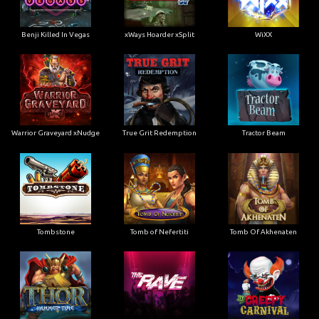
Benji Killed In Vegas
xWays Hoarder xSplit
WiXX
Warrior Graveyard xNudge
True Grit Redemption
Tractor Beam
Tombstone
Tomb of Nefertiti
Tomb Of Akhenaten