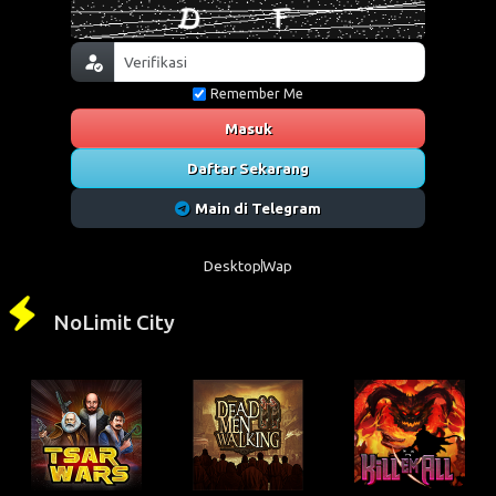
Remember Me
Masuk
Daftar Sekarang
Main di Telegram
Desktop
Wap
NoLimit City