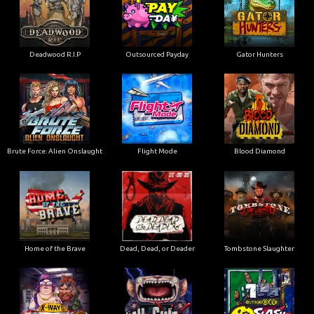
Deadwood R.I.P
Outsourced Payday
Gator Hunters
Brute Force: Alien Onslaught
Flight Mode
Blood Diamond
Home of the Brave
Dead, Dead, or Deader
Tombstone Slaughter