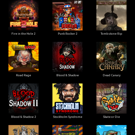
Fire in the Hole 2
Punk Rocker 2
Tombstone Rip
Road Rage
Blood & Shadow
Dead Canary
Blood & Shadow 2
Stockholm Syndrome
Skate or Die