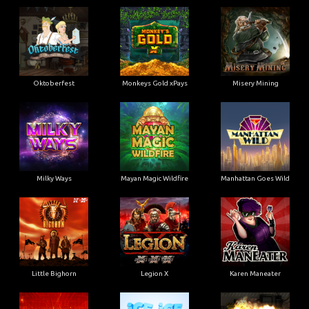
Oktoberfest
Monkeys Gold xPays
Misery Mining
Milky Ways
Mayan Magic Wildfire
Manhattan Goes Wild
Little Bighorn
Legion X
Karen Maneater