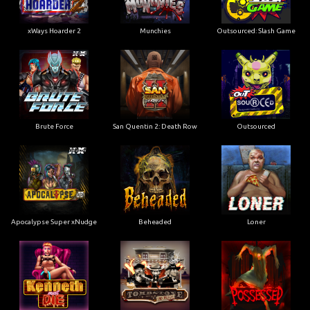
xWays Hoarder 2
Munchies
Outsourced: Slash Game
Brute Force
San Quentin 2: Death Row
Outsourced
Apocalypse Super xNudge
Beheaded
Loner