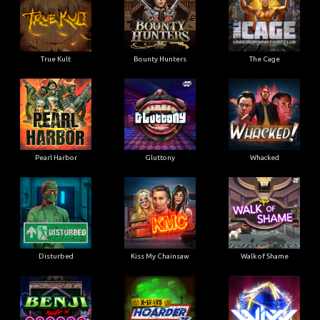
True Kult
Bounty Hunters
The Cage
Pearl Harbor
Gluttony
Whacked
Disturbed
Kiss My Chainsaw
Walk of Shame