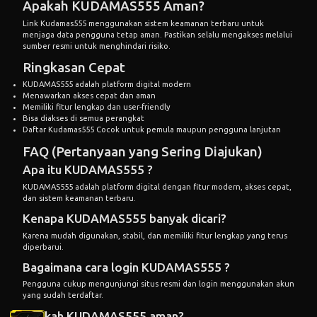
Apakah KUDAMAS555 Aman?
Link Kudamas555
menggunakan sistem keamanan terbaru untuk
menjaga data pengguna tetap aman. Pastikan selalu mengakses melalui
sumber resmi untuk menghindari risiko.
Ringkasan Cepat
KUDAMAS555 adalah platform digital modern
Menawarkan akses cepat dan aman
Memiliki fitur lengkap dan user-friendly
Bisa diakses di semua perangkat
Daftar Kudamas555
Cocok untuk pemula maupun pengguna lanjutan
FAQ (Pertanyaan yang Sering Diajukan)
Apa itu KUDAMAS555 ?
KUDAMAS555 adalah platform digital dengan fitur modern, akses cepat,
dan sistem keamanan terbaru.
Kenapa KUDAMAS555 banyak dicari?
Karena mudah digunakan, stabil, dan memiliki fitur lengkap yang terus
diperbarui.
Bagaimana cara login KUDAMAS555 ?
Pengguna cukup mengunjungi situs resmi dan login menggunakan akun
yang sudah terdaftar.
Apakah KUDAMAS555 aman?