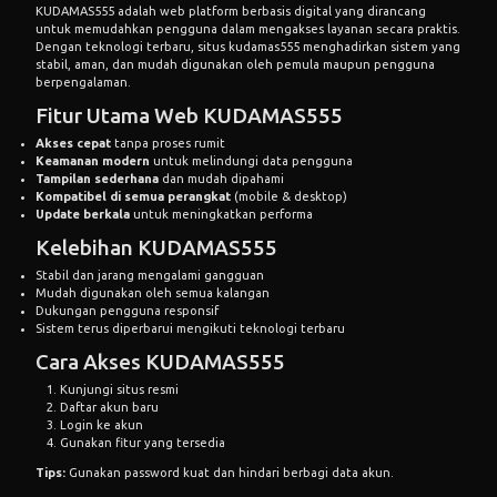
KUDAMAS555 adalah web platform berbasis digital yang dirancang
untuk memudahkan pengguna dalam mengakses layanan secara praktis.
Dengan teknologi terbaru,
situs kudamas555
menghadirkan sistem yang
stabil, aman, dan mudah digunakan oleh pemula maupun pengguna
berpengalaman.
Fitur Utama
Web KUDAMAS555
Akses cepat
tanpa proses rumit
Keamanan modern
untuk melindungi data pengguna
Tampilan sederhana
dan mudah dipahami
Kompatibel di semua perangkat
(mobile & desktop)
Update berkala
untuk meningkatkan performa
Kelebihan KUDAMAS555
Stabil dan jarang mengalami gangguan
Mudah digunakan oleh semua kalangan
Dukungan pengguna responsif
Sistem terus diperbarui mengikuti teknologi terbaru
Cara Akses KUDAMAS555
Kunjungi situs resmi
Daftar akun baru
Login ke akun
Gunakan fitur yang tersedia
Tips:
Gunakan password kuat dan hindari berbagi data akun.