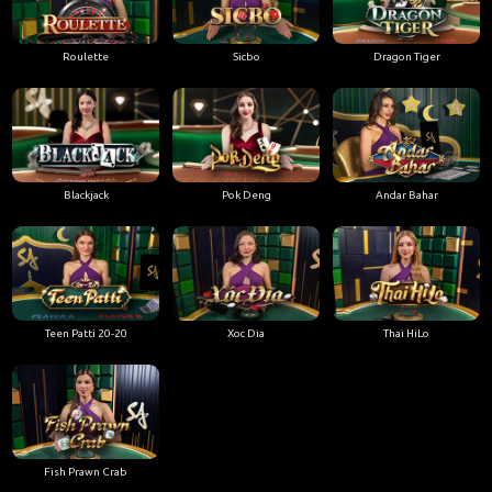
Roulette
Sicbo
Dragon Tiger
Blackjack
Pok Deng
Andar Bahar
Teen Patti 20-20
Xoc Dia
Thai HiLo
Fish Prawn Crab