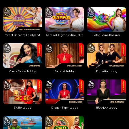
Sweet Bonanza Candyland
Gates of Olympus Roulette
Color Game Bonanza
Game Shows Lobby
Baccarat Lobby
Roulette Lobby
Sic Bo Lobby
Dragon Tiger Lobby
Blackjack Lobby