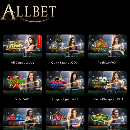
All Games Lobby
Quick Baccarat Q001
Roulette R001
Sicbo S201
Dragon Tiger D201
Infinite Blackjack BJ001