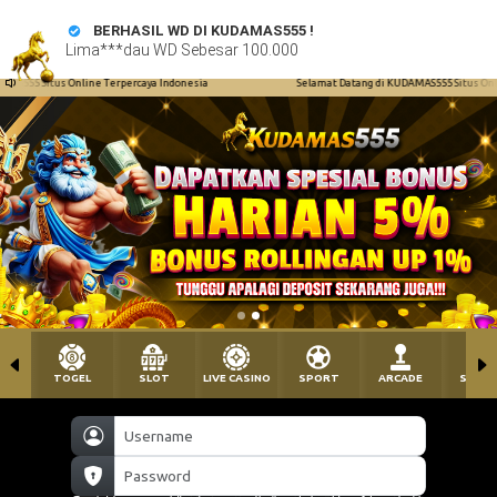
ya Indonesia
Selamat Datang di KUDAMAS555 Situs Online Terpercaya Indonesia
TOGEL
SLOT
LIVE CASINO
SPORT
ARCADE
SABU