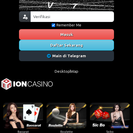
Remember Me
Masuk
Daftar Sekarang
Main di Telegram
Desktop
Wap
Baccarat
Roulette
Sicbo