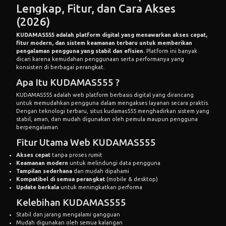
Lengkap, Fitur, dan Cara Akses
(2026)
KUDAMAS555
adalah platform digital yang menawarkan akses cepat,
fitur modern, dan sistem keamanan terbaru untuk memberikan
pengalaman pengguna yang stabil dan efisien.
Platform ini banyak
dicari karena kemudahan penggunaan serta performanya yang
konsisten di berbagai perangkat.
Apa Itu KUDAMAS555 ?
KUDAMAS555 adalah web platform berbasis digital yang dirancang
untuk memudahkan pengguna dalam mengakses layanan secara praktis.
Dengan teknologi terbaru,
situs kudamas555
menghadirkan sistem yang
stabil, aman, dan mudah digunakan oleh pemula maupun pengguna
berpengalaman.
Fitur Utama
Web KUDAMAS555
Akses cepat
tanpa proses rumit
Keamanan modern
untuk melindungi data pengguna
Tampilan sederhana
dan mudah dipahami
Kompatibel di semua perangkat
(mobile & desktop)
Update berkala
untuk meningkatkan performa
Kelebihan KUDAMAS555
Stabil dan jarang mengalami gangguan
Mudah digunakan oleh semua kalangan