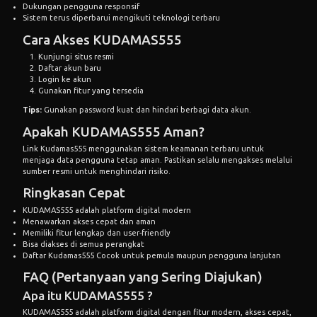
Dukungan pengguna responsif
Sistem terus diperbarui mengikuti teknologi terbaru
Cara Akses KUDAMAS555
Kunjungi situs resmi
Daftar akun baru
Login ke akun
Gunakan fitur yang tersedia
Tips:
Gunakan password kuat dan hindari berbagi data akun.
Apakah KUDAMAS555 Aman?
Link Kudamas555
menggunakan sistem keamanan terbaru untuk
menjaga data pengguna tetap aman. Pastikan selalu mengakses melalui
sumber resmi untuk menghindari risiko.
Ringkasan Cepat
KUDAMAS555 adalah platform digital modern
Menawarkan akses cepat dan aman
Memiliki fitur lengkap dan user-friendly
Bisa diakses di semua perangkat
Daftar Kudamas555
Cocok untuk pemula maupun pengguna lanjutan
FAQ (Pertanyaan yang Sering Diajukan)
Apa itu KUDAMAS555 ?
KUDAMAS555 adalah platform digital dengan fitur modern, akses cepat,