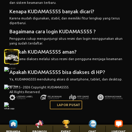
dan sistem keamanan terbaru.
Kenapa KUDAMAS555 banyak dicari?
Karena mudah digunakan, stabil, dan memiliki fitur lengkap yang terus
diperbarui.
Bagaimana cara login KUDAMAS555 ?
Pengguna cukup mengunjungi situs resmi dan login menggunakan akun
yang sudah terdaftar.
Apakah KUDAMAS555 aman?
Ya, selama diakses melalui situs resmi dan pengguna menjaga keamanan
akun.
Apakah KUDAMAS555 bisa diakses di HP?
Ya, KUDAMAS555 mendukung akses di smartphone, tablet, dan desktop.
© 2015 - 2026 Copyright KUDAMAS555.
All Rights Reserved.
LAPOR PUSAT
BERANDA
PROMOSI
EVENT
CHAT
LIVECHAT