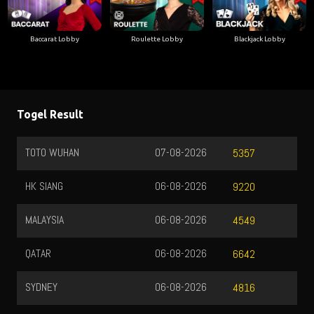
Baccarat Lobby
Roulette Lobby
Blackjack Lobby
Togel Result
TOTO WUHAN
07-08-2026
5357
HK SIANG
06-08-2026
9220
MALAYSIA
06-08-2026
4549
QATAR
06-08-2026
6642
SYDNEY
06-08-2026
4816