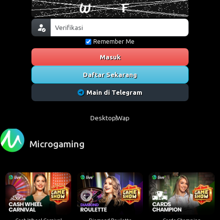
Remember Me
Masuk
Daftar Sekarang
Main di Telegram
Desktop
Wap
Microgaming